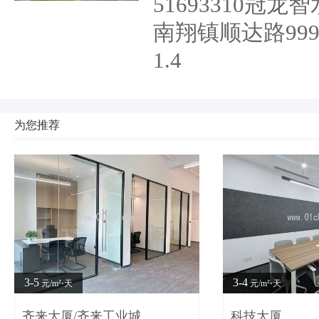
51693310
南翔镇顺达路99
1.4
为您推荐
3-5
3-4
元/m²⋅天
元/m²⋅天
齐来大厦/齐来工业城
科技大厦