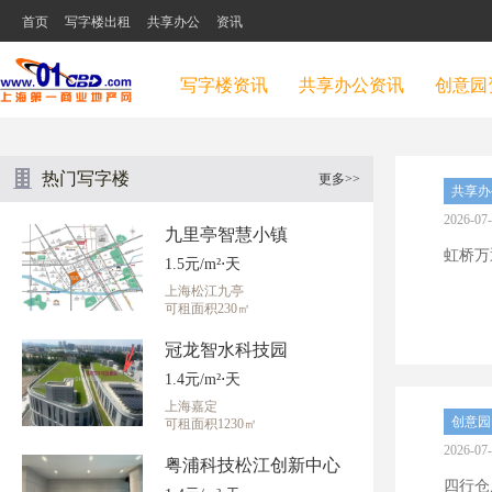
首页
写字楼出租
共享办公
资讯
写字楼资讯
共享办公资讯
创意园
热门写字楼
更多>>
共享办
2026-07
九里亭智慧小镇
虹桥万通
1.5元/m²⋅天
上海松江九亭
可租面积230㎡
冠龙智水科技园
1.4元/m²⋅天
上海嘉定
创意园
可租面积1230㎡
2026-07
粤浦科技松江创新中心
四行仓库