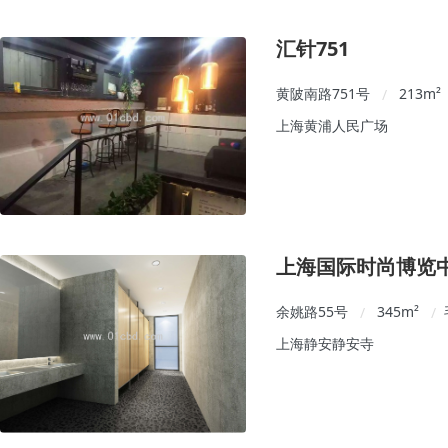
汇针751
黄陂南路751号
213
m²
/
上海黄浦人民广场
上海国际时尚博览
余姚路55号
345
m²
/
/
上海静安静安寺