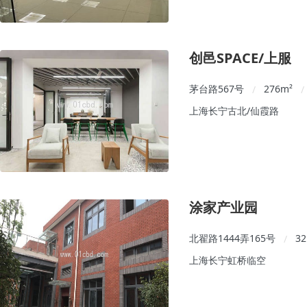
创邑SPACE/上服
茅台路567号
276
m²
/
/
上海长宁古北/仙霞路
涂家产业园
北翟路1444弄165号
32
/
上海长宁虹桥临空