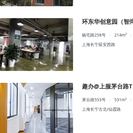
环东华创意园（智
杨宅路258号
214
m²
/
/
上海长宁延安西路
趣办@上服茅台路T 
茅台路553号
531
m²
/
/
上海长宁古北/仙霞路