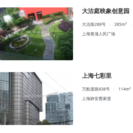
大沽庭映象创意园
大沽路288号
285
m²
/
/
上海黄浦人民广场
上海七彩里
万航渡路838号
114
m²
/
上海静安曹家渡