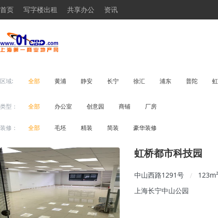
首页
写字楼出租
共享办公
资讯
区域:
全部
黄浦
静安
长宁
徐汇
浦东
普陀
虹
类型：
全部
办公室
创意园
商铺
厂房
装修：
全部
毛坯
精装
简装
豪华装修
虹桥都市科技园
中山西路1291号
123
m
/
上海长宁中山公园