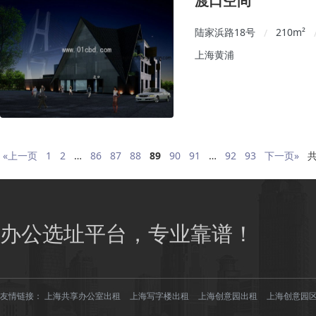
渡口空间
陆家浜路18号
210
m²
/
上海黄浦
«上一页
1
2
…
86
87
88
89
90
91
…
92
93
下一页»
共
办公选址平台，专业靠谱！
友情链接：
上海共享办公室出租
上海写字楼出租
上海创意园出租
上海创意园