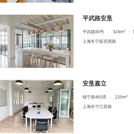
平武路安垦
平武路80号
324
m²
/
/
上海长宁延安西路
安垦嘉立
镇宁路465弄
220
m²
/
/
上海长宁江苏路