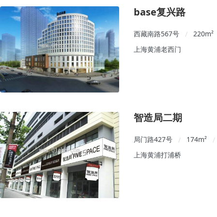
base复兴路
西藏南路567号
220
m²
/
上海黄浦老西门
智造局二期
局门路427号
174
m²
/
/
上海黄浦打浦桥