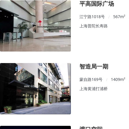
平高国际广场
江宁路1018号
567
m²
/
上海普陀长寿路
智造局一期
蒙自路169号
1409
m²
/
上海黄浦打浦桥