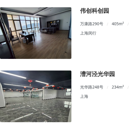
伟创科创园
万康路290号
405
m²
/
/
上海闵行
漕河泾光华园
光华路248号
234
m²
/
/
上海