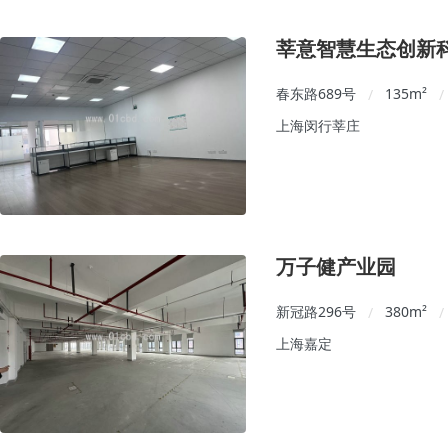
莘意智慧生态创新
春东路689号
135
m²
/
/
上海闵行莘庄
万子健产业园
新冠路296号
380
m²
/
/
上海嘉定