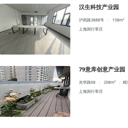
汉生科技产业园
沪闵路3888号
158
m²
/
上海闵行莘庄
79意库创意产业园
光华路68
208
m²
精
/
/
上海闵行莘庄