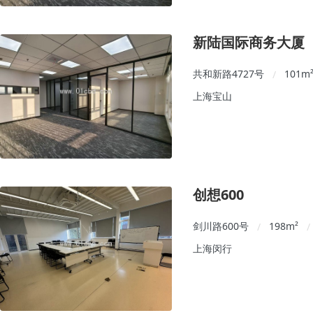
新陆国际商务大厦
共和新路4727号
101
m
/
上海宝山
创想600
剑川路600号
198
m²
/
/
上海闵行