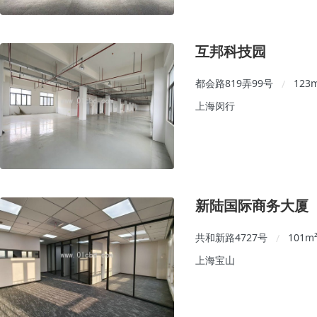
互邦科技园
都会路819弄99号
123
/
上海闵行
新陆国际商务大厦
共和新路4727号
101
m
/
上海宝山