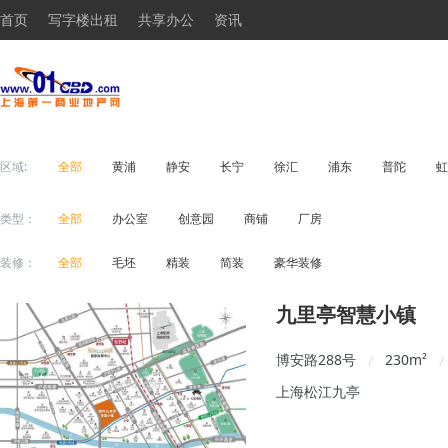
首页
写字楼出租
共享办公
资讯
区域:
全部
黄浦
静安
长宁
徐汇
浦东
普陀
虹
类型：
全部
办公室
创意园
商铺
厂房
装修：
全部
毛坯
精装
简装
豪华装修
九里亭智慧小镇
博安路288号
230
m²
/
/
上海松江九亭