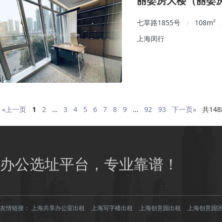
丽婴房大楼（丽婴房
七莘路1855号
108
m²
/
上海闵行
«上一页
1
2
…
3
4
5
6
7
8
9
…
92
93
下一页»
共148
办公选址平台，专业靠谱！
友情链接：
上海共享办公室出租
上海写字楼出租
上海创意园出租
上海创意园