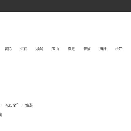
普陀
虹口
杨浦
宝山
嘉定
青浦
闵行
松江
435
m²
简装
/
/
园