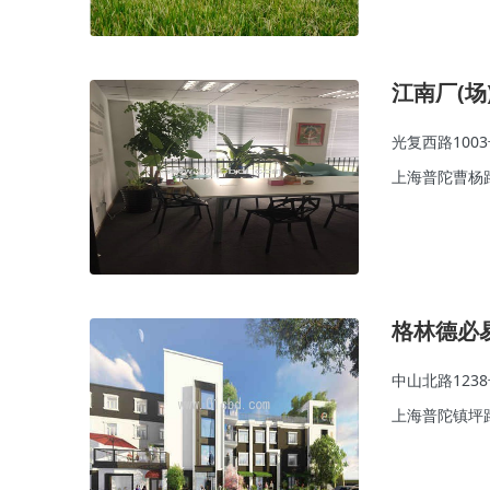
江南厂(场
光复西路100
上海普陀曹杨
格林德必
中山北路123
上海普陀镇坪