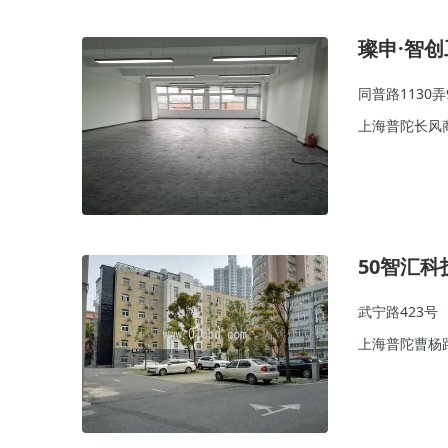
璨申·智创
同普路1130弄
上海普陀长风
50智汇科
武宁路423号
上海普陀曹杨