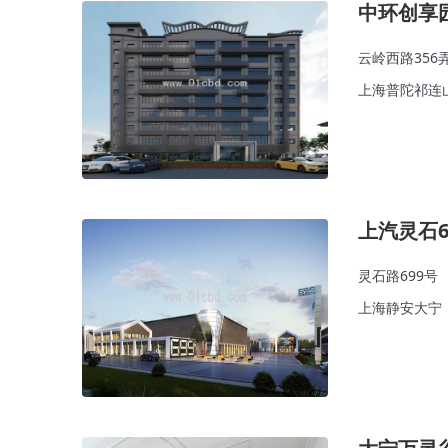
中环创享
云岭西路356
上海普陀祁连
上汽灵石6
灵石路699号
上海静安大宁