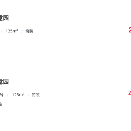
意园
135
m²
简装
/
/
意园
7号
123
m²
简装
/
/
路