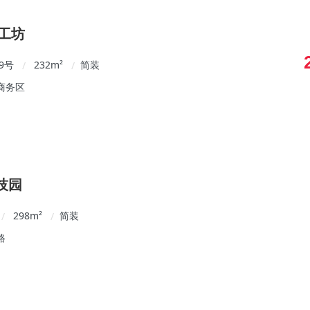
工坊
9号
232
m²
简装
/
/
商务区
技园
298
m²
简装
/
/
路