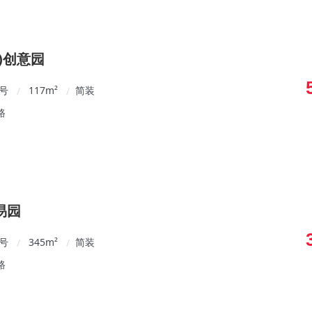
)创意园
3号
117
m²
简装
/
/
路
易园
8号
345
m²
简装
/
/
路