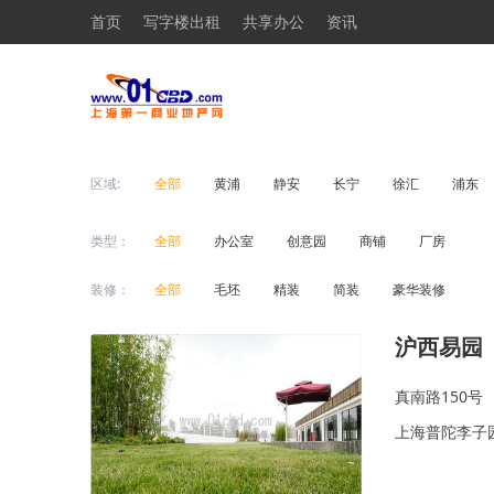
首页
写字楼出租
共享办公
资讯
区域:
全部
黄浦
静安
长宁
徐汇
浦东
类型：
全部
办公室
创意园
商铺
厂房
装修：
全部
毛坯
精装
简装
豪华装修
沪西易园
真南路150号
上海普陀李子