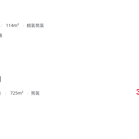
114
m²
精装简装
/
/
路
园
号
725
m²
简装
/
/