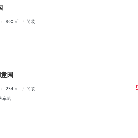
园
300
m²
简装
/
/
创意园
234
m²
简装
/
/
火车站