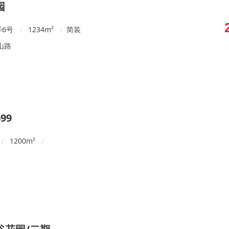
园
弄6号
1234
m²
简装
/
/
山路
99
1200
m²
/
/