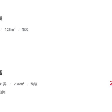
园
123
m²
简装
/
/
园
91弄
234
m²
简装
/
/
山路