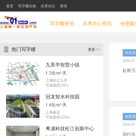
首页
写字楼出租
共享办公
资讯
写字楼资讯
共享办公资讯
创意园
热门写字楼
更多>>
共享办
2026-07
九里亭智慧小镇
虹桥万通
1.5元/m²⋅天
上海松江九亭
可租面积230㎡
冠龙智水科技园
1.4元/m²⋅天
上海嘉定
创意园
可租面积1230㎡
2026-07
粤浦科技松江创新中心
四行仓库